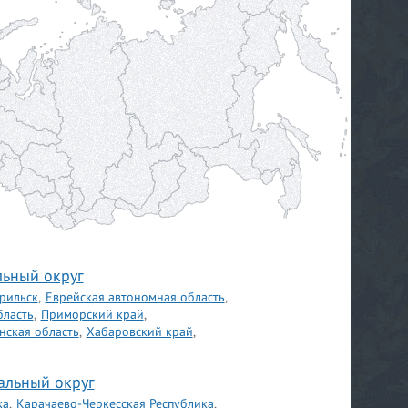
ьный округ
орильск
,
Еврейская автономная область
,
бласть
,
Приморский край
,
нская область
,
Хабаровский край
,
альный округ
ка
,
Карачаево-Черкесская Республика
,