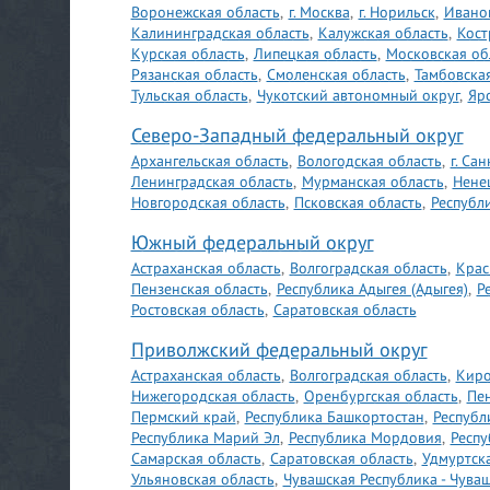
Воронежская область
,
г. Москва
,
г. Норильск
,
Иванов
Калининградская область
,
Калужская область
,
Кост
Курская область
,
Липецкая область
,
Московская об
Рязанская область
,
Смоленская область
,
Тамбовская
Тульская область
,
Чукотский автономный округ
,
Яр
Северо-Западный федеральный округ
Архангельская область
,
Вологодская область
,
г. Са
Ленинградская область
,
Мурманская область
,
Нене
Новгородская область
,
Псковская область
,
Республ
Южный федеральный округ
Астраханская область
,
Волгоградская область
,
Крас
Пензенская область
,
Республика Адыгея (Адыгея)
,
Р
Ростовская область
,
Саратовская область
Приволжский федеральный округ
Астраханская область
,
Волгоградская область
,
Киро
Нижегородская область
,
Оренбургская область
,
Пен
Пермский край
,
Республика Башкортостан
,
Республ
Республика Марий Эл
,
Республика Мордовия
,
Респу
Самарская область
,
Саратовская область
,
Удмуртск
Ульяновская область
,
Чувашская Республика - Чува