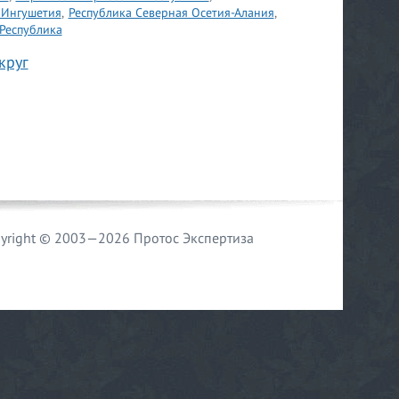
 Ингушетия
,
Республика Северная Осетия-Алания
,
Республика
круг
yright © 2003—2026 Протос Экспертиза