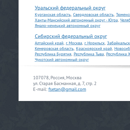
Уральский федеральный округ
Курганская область
,
Свердловская область
,
Тюменс
Ханты-Мансийский автономный округ - Югра
,
Челя
Ямало-ненецкий автономный округ
Сибирский федеральный округ
Алтайский край
,
г. Москва
,
г. Норильск
,
Забайкальск
Кемеровская область
,
Красноярский край
,
Новосиб
Республика Бурятия
,
Республика Тыва
,
Республика 
Чукотский автономный округ
107078, Россия, Москва
ул. Старая Басманная, д. 7, стр. 2
E-mail:
fsetan@gmail.com