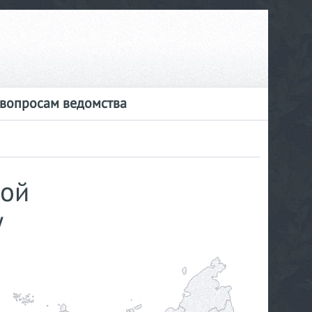
 вопросам ведомства
ной
у