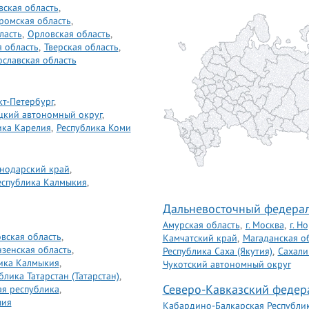
ская область
,
ромская область
,
ласть
,
Орловская область
,
 область
,
Тверская область
,
ославская область
нкт-Петербург
,
цкий автономный округ
,
ика Карелия
,
Республика Коми
нодарский край
,
еспублика Калмыкия
,
Дальневосточный федерал
Амурская область
,
г. Москва
,
г. Н
вская область
,
Камчатский край
,
Магаданская о
зенская область
,
Республика Саха (Якутия)
,
Сахали
ика Калмыкия
,
Чукотский автономный округ
блика Татарстан (Татарстан)
,
Северо-Кавказский федер
ая республика
,
шия
Кабардино-Балкарская Республи